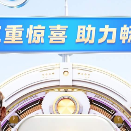
三游洞数字舞美
火影
新闻动态
联系我们
绍
公司新闻
地址：武汉市江汉区
示
行业新闻
电话：027-88169
绍
手机：181866925
聘
邮箱：hyingcg@foxmai
化