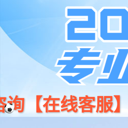
彩神vl（中国）有限公司
武汉彩神vl有限公司为您提供
裸眼3D投影
、
建筑3D投影
、展览全息投
首